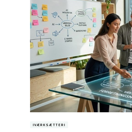
IVÆRKSÆTTERI