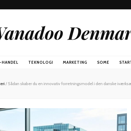
anadoo Denma
-HANDEL
TEKNOLOGI
MARKETING
SOME
STAR
eri
/
Sådan skaber du en innovativ forretningsmodel i den danske iværks