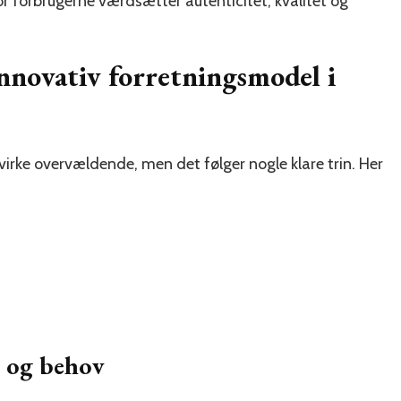
r forbrugerne værdsætter autenticitet, kvalitet og
nnovativ forretningsmodel i
irke overvældende, men det følger nogle klare trin. Her
r og behov