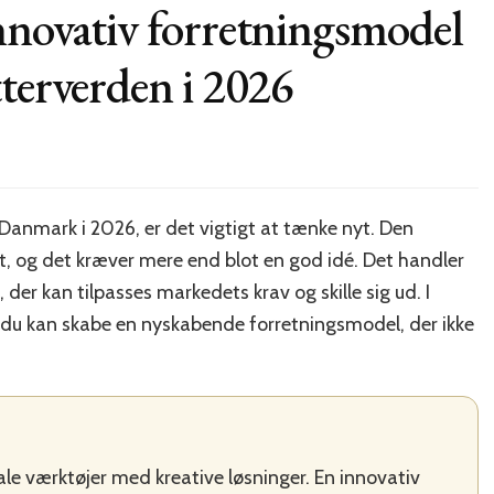
nnovativ forretningsmodel
tterverden i 2026
n
er
 Danmark i 2026, er det vigtigt at tænke nyt. Den
, og det kræver mere end blot en god idé. Det handler
ativ
etningsmodel
der kan tilpasses markedets krav og skille sig ud. I
 du kan skabe en nyskabende forretningsmodel, der ikke
ke
ksætterverden
le værktøjer med kreative løsninger. En innovativ