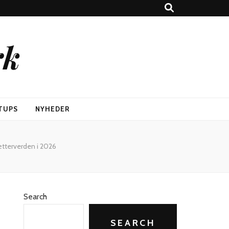
rk
TUPS
NYHEDER
ætterverden i 2026
Search
SEARCH