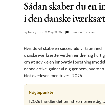
Sådan skaber du en i
i den danske iværksæ
on
by
henry
on
11 May 2026
Leave a Comment
Såda
skab
du
Hvis du vil skabe en succesfuld virksomhed i
en
danske iværksætterverden ændrer sig hurtigt
innov
forr
om at udvikle en innovativ forretningsmodel, 
i
denne artikel guider vi dig gennem, hvordan
den
blot overlever, men trives i 2026.
dans
ivær
i
2026
Nøglepunkter
I 2026 handler det om at kombinere digita