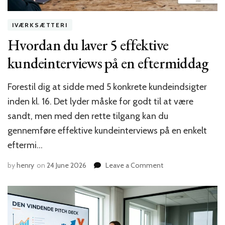
IVÆRKSÆTTERI
Hvordan du laver 5 effektive
kundeinterviews på en eftermiddag
Forestil dig at sidde med 5 konkrete kundeindsigter
inden kl. 16. Det lyder måske for godt til at være
sandt, men med den rette tilgang kan du
gennemføre effektive kundeinterviews på en enkelt
eftermi…
on
by
henry
on
24 June 2026
Leave a Comment
Hvordan
du
laver
5
effektive