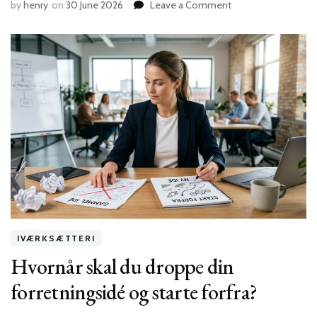
on
by
henry
on
30 June 2026
Leave a Comment
5
uventede
fordele
ved
at
have
en
medstifter
i
din
startup
IVÆRKSÆTTERI
Hvornår skal du droppe din
forretningsidé og starte forfra?