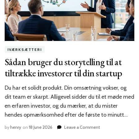
dyrt
IVÆRKSÆTTERI
Sådan bruger du storytelling til at
tiltrække investorer til din startup
Du har et solidt produkt. Din omsætning vokser, og
dit team er skarpt. Alligevel sidder du til et møde med
en erfaren investor, og du mærker, at du mister
hendes opmærksomhed efter de første to minutt…
on
by
henry
on
18 June 2026
Leave a Comment
Sådan