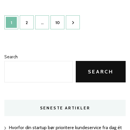
bruger
du
storytelling
Posts
til
Page
Page
Page
1
2
…
10
at
pagination
tiltrække
investorer
til
din
startup
Search
SEARCH
SENESTE ARTIKLER
Hvorfor din startup bør prioritere kundeservice fra dag ét