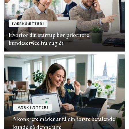
IVÆRKSÆTTERI
Hvorfor din startup bør prioritere
kundeservice fra dag ét
IVÆRKSÆTTERI
5 konkrete måder at få din første betalende
kunde på denne uge