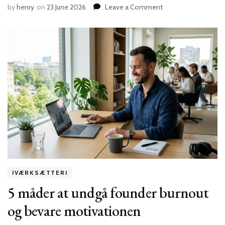
on
by
henry
on
23 June 2026
Leave a Comment
Hvordan
du
skaber
en
vinder-
pitch
deck
der
overbeviser
enhver
investor
IVÆRKSÆTTERI
5 måder at undgå founder burnout
og bevare motivationen