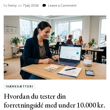
on
by
henry
on
7 July 2026
Leave a Comment
5
tegn
på
at
din
startup
er
klar
til
international
ekspansion
IVÆRKSÆTTERI
Hvordan du tester din
forretningsidé med under 10.000 kr.