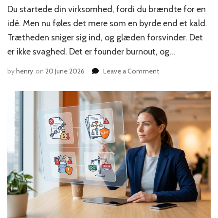
Du startede din virksomhed, fordi du brændte for en
idé. Men nu føles det mere som en byrde end et kald.
Trætheden sniger sig ind, og glæden forsvinder. Det
er ikke svaghed. Det er founder burnout, og…
on
by
henry
on
20 June 2026
Leave a Comment
5
måder
at
undgå
founder
burnout
og
bevare
motivationen