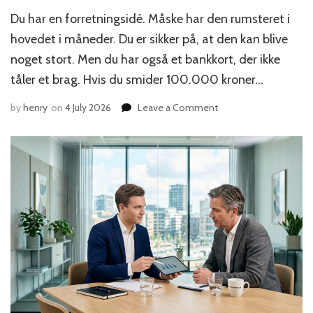
Du har en forretningsidé. Måske har den rumsteret i
hovedet i måneder. Du er sikker på, at den kan blive
noget stort. Men du har også et bankkort, der ikke
tåler et brag. Hvis du smider 100.000 kroner…
on
by
henry
on
4 July 2026
Leave a Comment
Hvordan
du
tester
din
forretningsidé
med
under
10.000
kr.