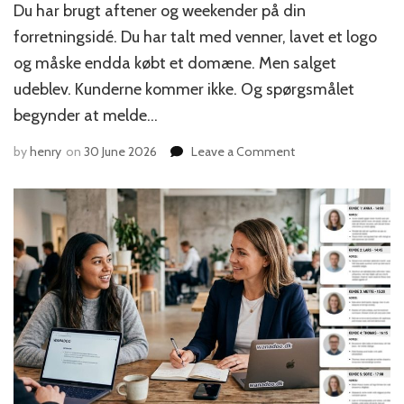
Du har brugt aftener og weekender på din
forretningsidé. Du har talt med venner, lavet et logo
og måske endda købt et domæne. Men salget
udeblev. Kunderne kommer ikke. Og spørgsmålet
begynder at melde…
on
by
henry
on
30 June 2026
Leave a Comment
Hvornår
skal
du
droppe
din
forretningsidé
og
starte
forfra?