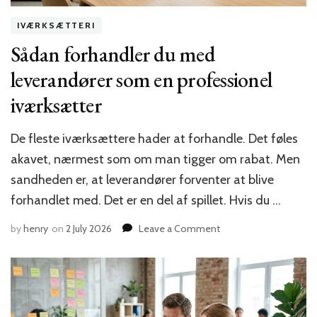
IVÆRKSÆTTERI
Sådan forhandler du med
leverandører som en professionel
iværksætter
De fleste iværksættere hader at forhandle. Det føles
akavet, nærmest som om man tigger om rabat. Men
sandheden er, at leverandører forventer at blive
forhandlet med. Det er en del af spillet. Hvis du …
on
by
henry
on
2 July 2026
Leave a Comment
Sådan
forhandler
du
med
leverandører
som