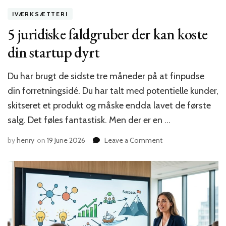
IVÆRKSÆTTERI
5 juridiske faldgruber der kan koste
din startup dyrt
Du har brugt de sidste tre måneder på at finpudse
din forretningsidé. Du har talt med potentielle kunder,
skitseret et produkt og måske endda lavet de første
salg. Det føles fantastisk. Men der er en …
on
by
henry
on
19 June 2026
Leave a Comment
5
juridiske
faldgruber
der
kan
koste
din
startup