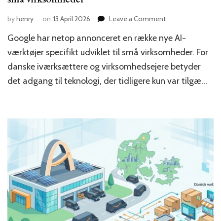
on
by
henry
on
13 April 2026
Leave a Comment
Google
Google har netop annonceret en række nye AI-
lancerer
AI-
værktøjer specifikt udviklet til små virksomheder. For
værktøj
danske iværksættere og virksomhedsejere betyder
specifikt
det adgang til teknologi, der tidligere kun var tilgæ…
designet
til
små
virksomheder