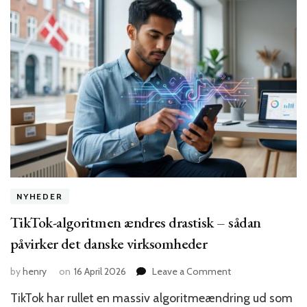
NYHEDER
TikTok-algoritmen ændres drastisk – sådan
påvirker det danske virksomheder
on
by
henry
on
16 April 2026
Leave a Comment
TikTok-
TikTok har rullet en massiv algoritmeændring ud som
algoritmen