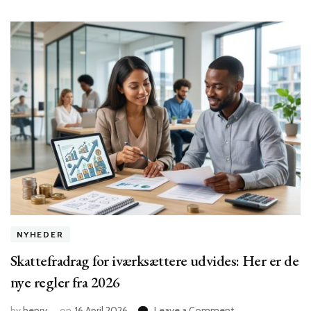
NYHEDER
Skattefradrag for iværksættere udvides: Her er de
nye regler fra 2026
on
by
henry
on
16 April 2026
Leave a Comment