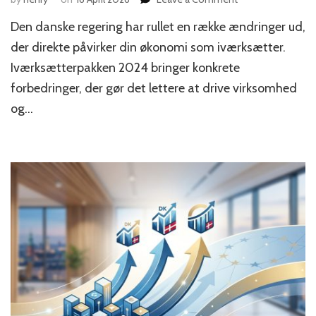
Skattefradrag
Den danske regering har rullet en række ændringer ud,
for
iværksættere
der direkte påvirker din økonomi som iværksætter.
udvides:
Iværksætterpakken 2024 bringer konkrete
Her
forbedringer, der gør det lettere at drive virksomhed
er
de
og…
nye
regler
fra
2026