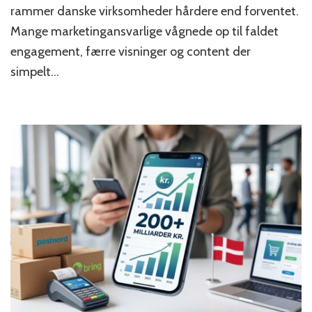
ændres
rammer danske virksomheder hårdere end forventet.
drastisk
Mange marketingansvarlige vågnede op til faldet
–
engagement, færre visninger og content der
sådan
påvirker
simpelt…
det
danske
virksomheder