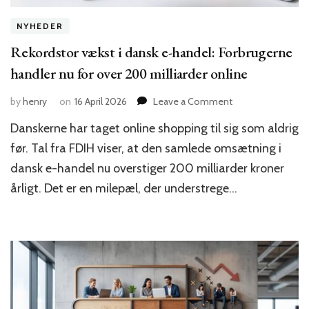
NYHEDER
Rekordstor vækst i dansk e-handel: Forbrugerne
handler nu for over 200 milliarder online
on
by
henry
on
16 April 2026
Leave a Comment
Rekordstor
Danskerne har taget online shopping til sig som aldrig
vækst
i
før. Tal fra FDIH viser, at den samlede omsætning i
dansk
dansk e-handel nu overstiger 200 milliarder kroner
e-
årligt. Det er en milepæl, der understrege…
handel:
Forbrugerne
handler
nu
for
over
200
milliarder
online