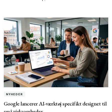
startups
fejler
inden
det
første
år
NYHEDER
Google lancerer AI-værktøj specifikt designet til
små virksomheder