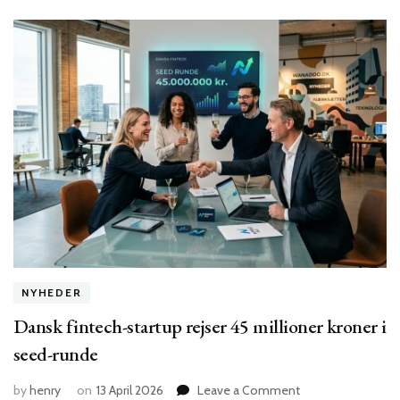
for
danske
webshops?
NYHEDER
Dansk fintech-startup rejser 45 millioner kroner i
seed-runde
on
by
henry
on
13 April 2026
Leave a Comment