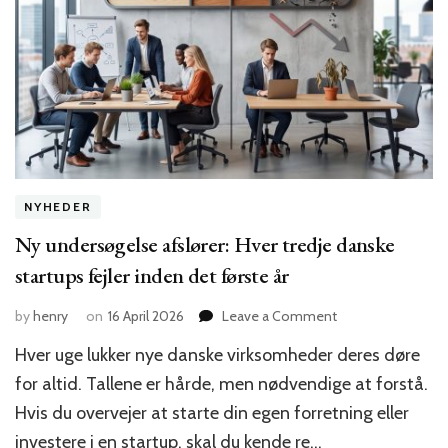
NYHEDER
Ny undersøgelse afslører: Hver tredje danske
startups fejler inden det første år
on
by
henry
on
16 April 2026
Leave a Comment
Ny
Hver uge lukker nye danske virksomheder deres døre
undersøgelse
afslører:
for altid. Tallene er hårde, men nødvendige at forstå.
Hver
Hvis du overvejer at starte din egen forretning eller
tredje
investere i en startup, skal du kende re…
danske