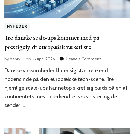
NYHEDER
Tre danske scale-ups kommer med på
prestigefyldt europæisk vækstliste
on
by
henry
on
16 April 2026
Leave a Comment
Tre
Danske virksomheder klarer sig stærkere end
danske
scale-
nogensinde på den europæiske tech-scene. Tre
ups
hjemlige scale-ups har netop sikret sig plads på en af
kommer
kontinentets mest anerkendte vækstlister, og det
med
på
sender …
prestigefyldt
europæisk
vækstliste