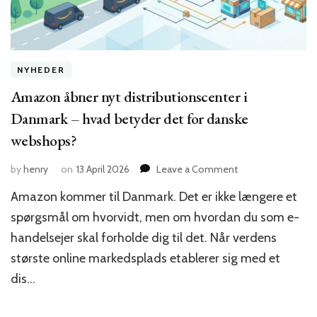
NYHEDER
Amazon åbner nyt distributionscenter i
Danmark – hvad betyder det for danske
webshops?
on
by
henry
on
13 April 2026
Leave a Comment
Amazon
Amazon kommer til Danmark. Det er ikke længere et
åbner
nyt
spørgsmål om hvorvidt, men om hvordan du som e-
distributionscente
handelsejer skal forholde dig til det. Når verdens
i
største online markedsplads etablerer sig med et
Danmark
–
dis…
hvad
betyder
det