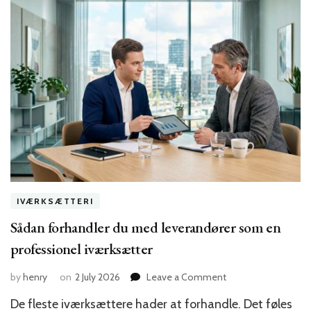
IVÆRKSÆTTERI
Sådan forhandler du med leverandører som en
professionel iværksætter
on
by
henry
on
2 July 2026
Leave a Comment
Sådan
De fleste iværksættere hader at forhandle. Det føles
forhandler