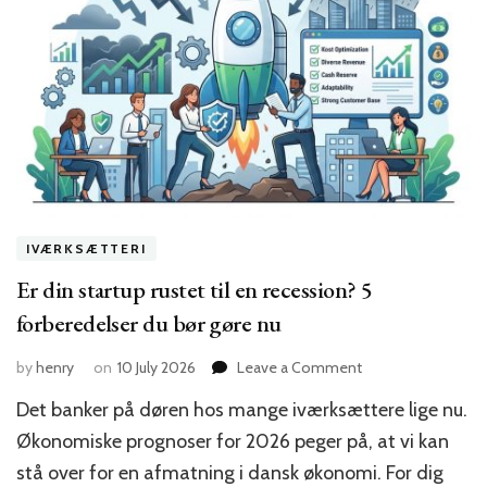
IVÆRKSÆTTERI
Er din startup rustet til en recession? 5
forberedelser du bør gøre nu
on
by
henry
on
10 July 2026
Leave a Comment
Er
Det banker på døren hos mange iværksættere lige nu.
din
startup
Økonomiske prognoser for 2026 peger på, at vi kan
rustet
stå over for en afmatning i dansk økonomi. For dig
til