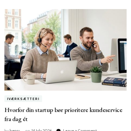
IVÆRKSÆTTERI
Hvorfor din startup bør prioritere kundeservice
fra dag ét
on
by
henry
on
14 July 2026
Leave a Comment