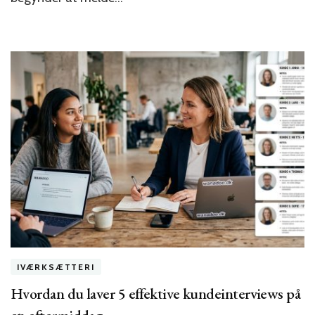
starte
forfra?
IVÆRKSÆTTERI
Hvordan du laver 5 effektive kundeinterviews på