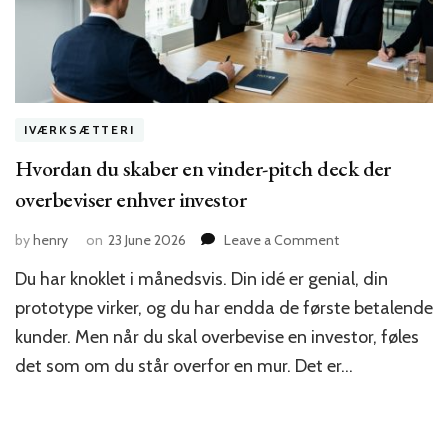
IVÆRKSÆTTERI
Hvordan du skaber en vinder-pitch deck der
overbeviser enhver investor
on
by
henry
on
23 June 2026
Leave a Comment
Hvordan
Du har knoklet i månedsvis. Din idé er genial, din
du
skaber
prototype virker, og du har endda de første betalende
en
kunder. Men når du skal overbevise en investor, føles
vinder-
det som om du står overfor en mur. Det er…
pitch
deck
der
overbeviser