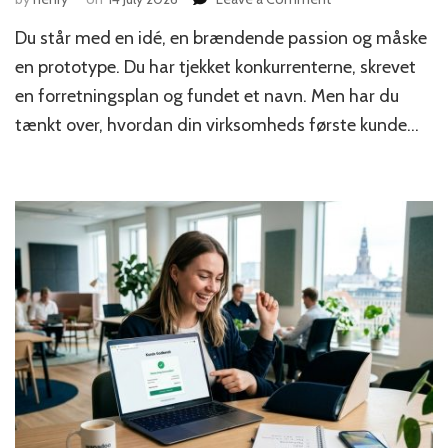
Hvorfor
Du står med en idé, en brændende passion og måske
din
startup
en prototype. Du har tjekket konkurrenterne, skrevet
bør
en forretningsplan og fundet et navn. Men har du
prioritere
tænkt over, hvordan din virksomheds første kunde…
kundeservice
fra
dag
ét