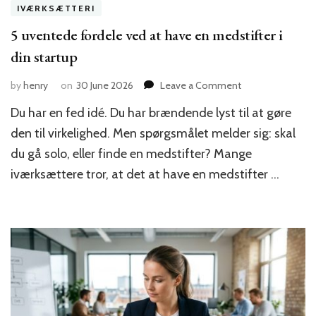
IVÆRKSÆTTERI
5 uventede fordele ved at have en medstifter i
din startup
on
by
henry
on
30 June 2026
Leave a Comment
5
Du har en fed idé. Du har brændende lyst til at gøre
uventede
fordele
den til virkelighed. Men spørgsmålet melder sig: skal
ved
du gå solo, eller finde en medstifter? Mange
at
iværksættere tror, at det at have en medstifter …
have
en
medstifter
i
din
startup