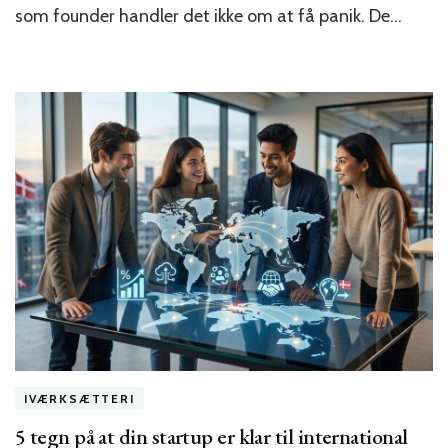
som founder handler det ikke om at få panik. De…
en
recession?
5
forberedelser
du
bør
gøre
nu
IVÆRKSÆTTERI
5 tegn på at din startup er klar til international