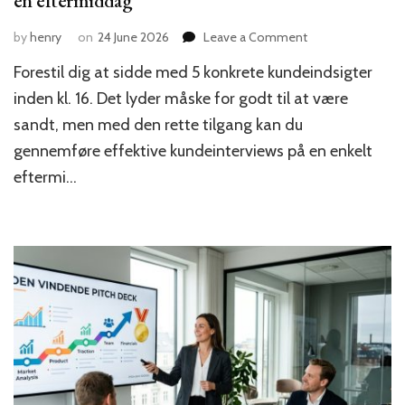
en eftermiddag
on
by
henry
on
24 June 2026
Leave a Comment
Hvordan
Forestil dig at sidde med 5 konkrete kundeindsigter
du
laver
inden kl. 16. Det lyder måske for godt til at være
5
sandt, men med den rette tilgang kan du
effektive
gennemføre effektive kundeinterviews på en enkelt
kundeinterviews
på
eftermi…
en
eftermiddag