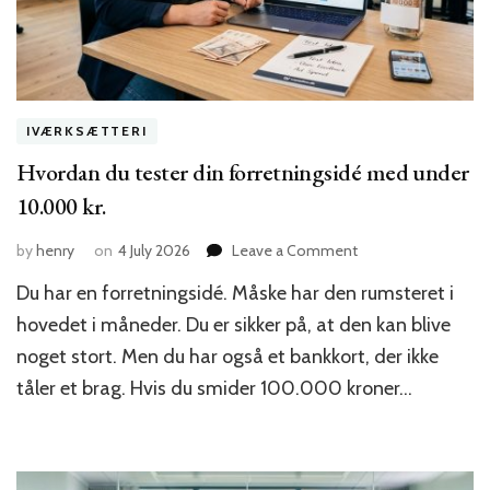
IVÆRKSÆTTERI
Hvordan du tester din forretningsidé med under
10.000 kr.
on
by
henry
on
4 July 2026
Leave a Comment
Hvordan
Du har en forretningsidé. Måske har den rumsteret i
du
tester
hovedet i måneder. Du er sikker på, at den kan blive
din
noget stort. Men du har også et bankkort, der ikke
forretningsidé
tåler et brag. Hvis du smider 100.000 kroner…
med
under
10.000
kr.