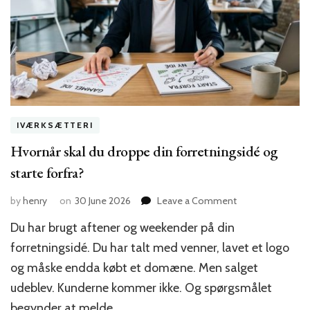
IVÆRKSÆTTERI
Hvornår skal du droppe din forretningsidé og
starte forfra?
on
by
henry
on
30 June 2026
Leave a Comment
Hvornår
Du har brugt aftener og weekender på din
skal
du
forretningsidé. Du har talt med venner, lavet et logo
droppe
og måske endda købt et domæne. Men salget
din
udeblev. Kunderne kommer ikke. Og spørgsmålet
forretningsidé
og
begynder at melde…