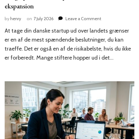
ekspansion
on
by
henry
on
7 July 2026
Leave a Comment
5
At tage din danske startup ud over landets grænser
tegn
på
er en af de mest spændende beslutninger, du kan
at
traeffe. Det er også en af de risikabelste, hvis du ikke
din
er forberedt. Mange stiftere hopper ud i det…
startup
er
klar
til
international
ekspansion