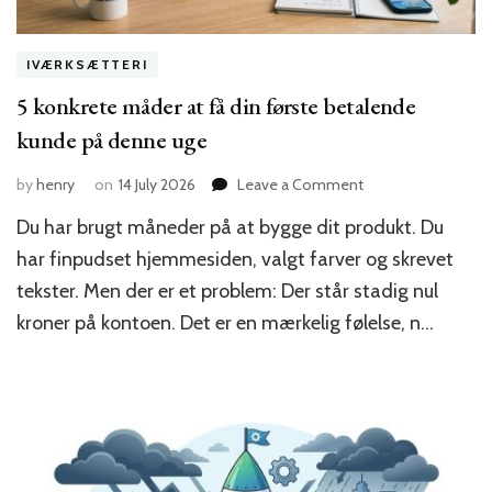
IVÆRKSÆTTERI
5 konkrete måder at få din første betalende
kunde på denne uge
on
by
henry
on
14 July 2026
Leave a Comment
5
Du har brugt måneder på at bygge dit produkt. Du
konkrete
måder
har finpudset hjemmesiden, valgt farver og skrevet
at
tekster. Men der er et problem: Der står stadig nul
få
kroner på kontoen. Det er en mærkelig følelse, n…
din
første
betalende
kunde
på
denne
uge