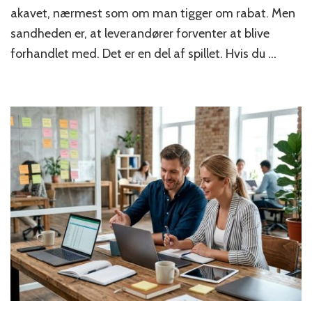
du
akavet, nærmest som om man tigger om rabat. Men
med
sandheden er, at leverandører forventer at blive
leverandører
forhandlet med. Det er en del af spillet. Hvis du …
som
en
professionel
iværksætter