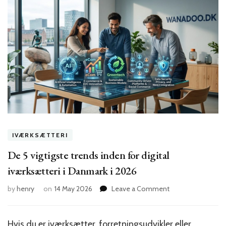
IVÆRKSÆTTERI
De 5 vigtigste trends inden for digital
iværksætteri i Danmark i 2026
on
by
henry
on
14 May 2026
Leave a Comment
De
5
vigtigste
Hvis du er iværksætter, forretningsudvikler eller