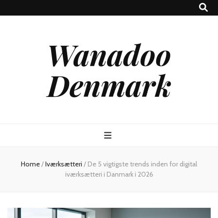
Wanadoo
Denmark
Home
/
Iværksætteri
/
De 5 vigtigste trends inden for digital
iværksætteri i Danmark i 2026