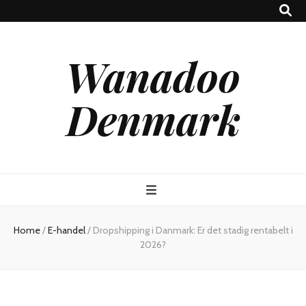
Wanadoo
Denmark
Home
/
E-handel
/
Dropshipping i Danmark: Er det stadig rentabelt i
2026?