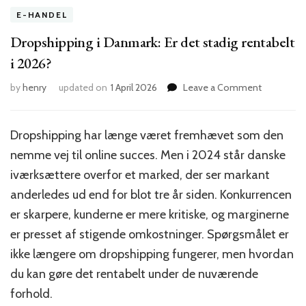
E-HANDEL
Dropshipping i Danmark: Er det stadig rentabelt
i 2026?
on
by
henry
updated on
1 April 2026
Leave a Comment
Dropshipp
i
Danmark:
Dropshipping har længe været fremhævet som den
Er
nemme vej til online succes. Men i 2024 står danske
det
stadig
iværksættere overfor et marked, der ser markant
rentabelt
anderledes ud end for blot tre år siden. Konkurrencen
i
er skarpere, kunderne er mere kritiske, og marginerne
2026?
er presset af stigende omkostninger. Spørgsmålet er
ikke længere om dropshipping fungerer, men hvordan
du kan gøre det rentabelt under de nuværende
forhold.