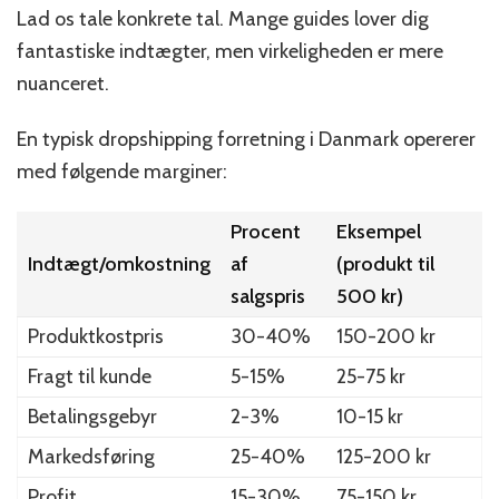
Lad os tale konkrete tal. Mange guides lover dig
fantastiske indtægter, men virkeligheden er mere
nuanceret.
En typisk dropshipping forretning i Danmark opererer
med følgende marginer:
Procent
Eksempel
Indtægt/omkostning
af
(produkt til
salgspris
500 kr)
Produktkostpris
30-40%
150-200 kr
Fragt til kunde
5-15%
25-75 kr
Betalingsgebyr
2-3%
10-15 kr
Markedsføring
25-40%
125-200 kr
Profit
15-30%
75-150 kr