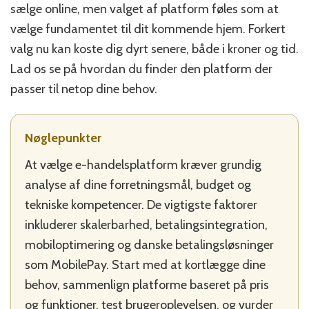
sælge online, men valget af platform føles som at
rigtige
e-
vælge fundamentet til dit kommende hjem. Forkert
handelsplatfo
valg nu kan koste dig dyrt senere, både i kroner og tid.
til
Lad os se på hvordan du finder den platform der
din
danske
passer til netop dine behov.
virksomhed
Nøglepunkter
At vælge e-handelsplatform kræver grundig
analyse af dine forretningsmål, budget og
tekniske kompetencer. De vigtigste faktorer
inkluderer skalerbarhed, betalingsintegration,
mobiloptimering og danske betalingsløsninger
som MobilePay. Start med at kortlægge dine
behov, sammenlign platforme baseret på pris
og funktioner, test brugeroplevelsen, og vurder