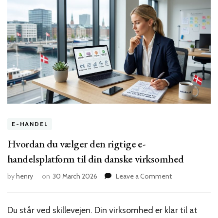
E-HANDEL
Hvordan du vælger den rigtige e-
handelsplatform til din danske virksomhed
on
by
henry
on
30 March 2026
Leave a Comment
Hvordan
du
vælger
Du står ved skillevejen. Din virksomhed er klar til at
den