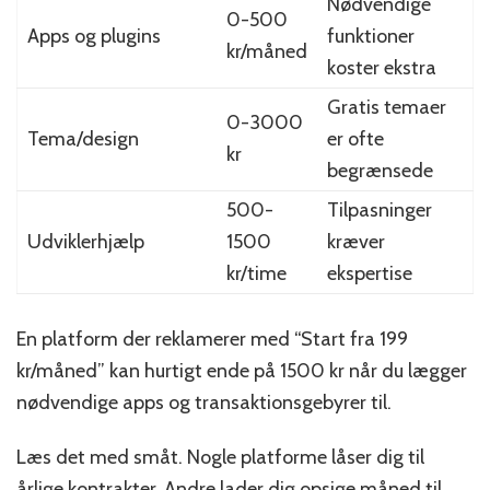
Nødvendige
0-500
Apps og plugins
funktioner
kr/måned
koster ekstra
Gratis temaer
0-3000
Tema/design
er ofte
kr
begrænsede
500-
Tilpasninger
Udviklerhjælp
1500
kræver
kr/time
ekspertise
En platform der reklamerer med “Start fra 199
kr/måned” kan hurtigt ende på 1500 kr når du lægger
nødvendige apps og transaktionsgebyrer til.
Læs det med småt. Nogle platforme låser dig til
årlige kontrakter. Andre lader dig opsige måned til