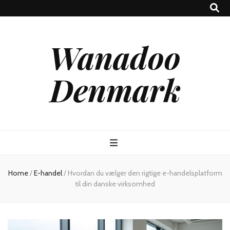
Wanadoo
Denmark
Home
/
E-handel
/
Hvordan du vælger den rigtige e-handelsplatform
til din danske virksomhed