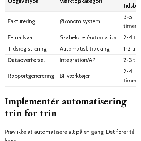
Opgavetype
Værktøjskategori
tidsbe
3-5
Fakturering
Økonomisystem
timer/
E-mailsvar
Skabeloner/automation
2-4 ti
Tidsregistrering
Automatisk tracking
1-2 tim
Dataoverførsel
Integration/API
2-3 ti
2-4
Rapportgenerering
BI-værktøjer
timer/
Implementér automatisering
trin for trin
Prøv ikke at automatisere alt på én gang. Det fører til
kaos.