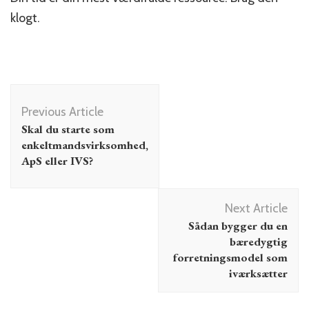
klogt.
Post
Navigation
Previous Article
Skal du starte som
enkeltmandsvirksomhed,
ApS eller IVS?
Next Article
Sådan bygger du en
bæredygtig
forretningsmodel som
iværksætter