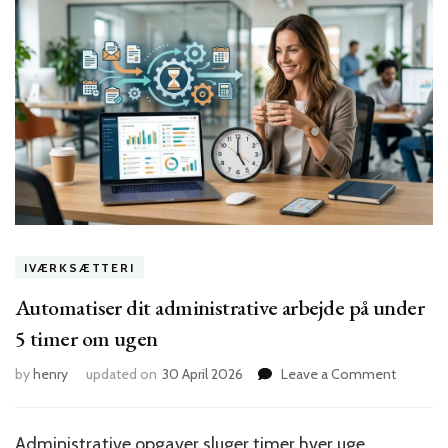
IVÆRKSÆTTERI
Automatiser dit administrative arbejde på under
5 timer om ugen
on
by
henry
updated on
30 April 2026
Leave a Comment
Automat
dit
administ
Administrative opgaver
sluger timer hver uge.