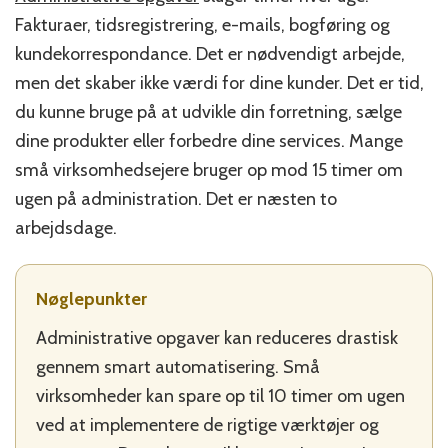
arbejde
Fakturaer, tidsregistrering, e-mails, bogføring og
på
under
kundekorrespondance. Det er nødvendigt arbejde,
5
men det skaber ikke værdi for dine kunder. Det er tid,
timer
du kunne bruge på at udvikle din forretning, sælge
om
ugen
dine produkter eller forbedre dine services. Mange
små virksomhedsejere bruger op mod 15 timer om
ugen på administration. Det er næsten to
arbejdsdage.
Nøglepunkter
Administrative opgaver kan reduceres drastisk
gennem smart automatisering. Små
virksomheder kan spare op til 10 timer om ugen
ved at implementere de rigtige værktøjer og