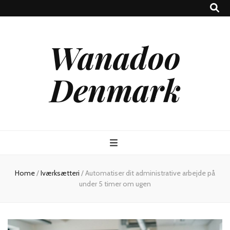
Wanadoo
Denmark
Home
/
Iværksætteri
/
Automatiser dit administrative arbejde på
under 5 timer om ugen