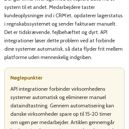
sparer
system til et andet. Medarbejdere taster
din
virksomhed
kundeoplysninger ind i CRM’et, opdaterer lagerstatus
for
i regnskabssystemet og sender fakturaer manuelt.
manuelle
Det er tidskrævende, fejlbehæftet og dyrt. API
arbejdstimer
integrationer løser dette problem ved at forbinde
dine systemer automatisk, så data flyder frit mellem
platforme uden menneskelig indgriben.
Nøglepunkter
API integrationer forbinder virksomhedens
systemer automatisk og eliminerer manuel
dataindtastning. Gennem automatisering kan
danske virksomheder spare op til 15-20 timer
om ugen per medarbejder. Artiklen gennemgår