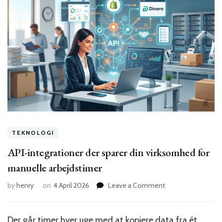
TEKNOLOGI
API-integrationer der sparer din virksomhed for
manuelle arbejdstimer
on
by
henry
on
4 April 2026
Leave a Comment
API-
integrationer
der
Der går timer hver uge med at kopiere data fra ét