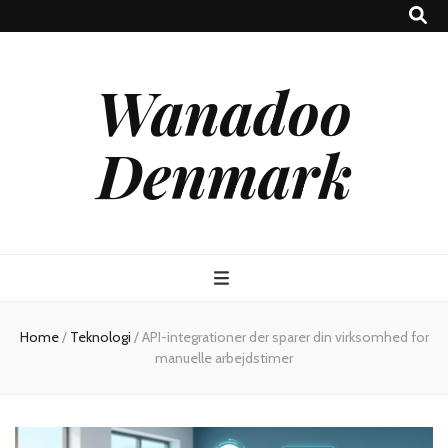
Wanadoo
Denmark
Home
/
Teknologi
/
API-integrationer der sparer din virksomhed for
manuelle arbejdstimer