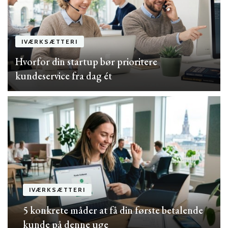
IVÆRKSÆTTERI
Hvorfor din startup bør prioritere
kundeservice fra dag ét
IVÆRKSÆTTERI
5 konkrete måder at få din første betalende
kunde på denne uge