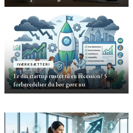
IVÆRKSÆTTERI
Er din startup rustet til en recession? 5
forberedelser du bør gøre nu