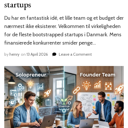
startups
Du har en fantastisk idé, et lille team og et budget der
nærmest ikke eksisterer. Velkommen til virkeligheden
for de fleste bootstrapped startups i Danmark. Mens
finansierede konkurrenter smider penge…
on
by
henry
on
13 April 2026
Leave a Comment
Growth
hacking
strategier
der
faktisk
virker
for
bootstrapped
startups