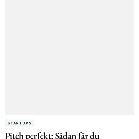
en
medstifter?
Fordele
og
ulemper
ved
solopreneur
vs.
team
STARTUPS
Pitch perfekt: Sådan får du