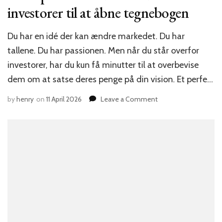
investorer til at åbne tegnebogen
Du har en idé der kan ændre markedet. Du har
tallene. Du har passionen. Men når du står overfor
investorer, har du kun få minutter til at overbevise
dem om at satse deres penge på din vision. Et perfe…
on
by
henry
on
11 April 2026
Leave a Comment
Pitch
perfekt:
Sådan
får
du
investorer
til
at
åbne
tegnebogen