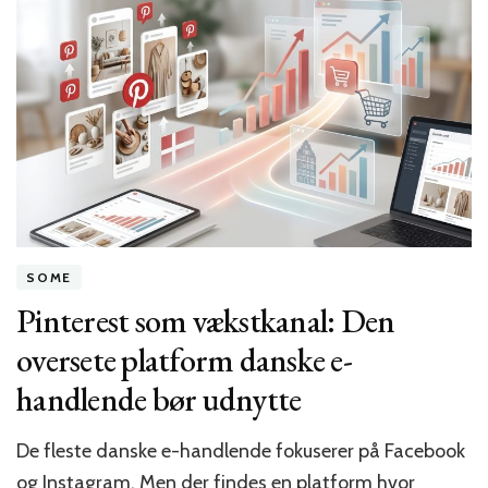
startups:
Hvordan
du
finder
de
rette
samarbejdspartnere
med
lille
budget
SOME
Pinterest som vækstkanal: Den
oversete platform danske e-
handlende bør udnytte
De fleste danske e-handlende fokuserer på Facebook
og Instagram. Men der findes en platform hvor