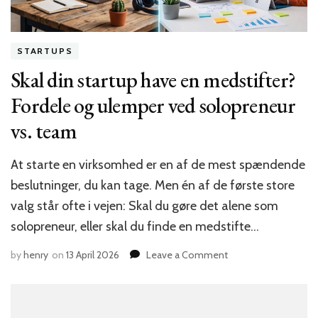
STARTUPS
Skal din startup have en medstifter?
Fordele og ulemper ved solopreneur
vs. team
At starte en virksomhed er en af de mest spændende
beslutninger, du kan tage. Men én af de første store
valg står ofte i vejen: Skal du gøre det alene som
solopreneur, eller skal du finde en medstifte…
on
by
henry
on
13 April 2026
Leave a Comment
Skal
din
startup
have