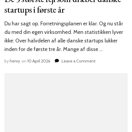
startups i første år
Du har sagt op. Forretningsplanen er klar. Og nu står
du med din egen virksomhed. Men statistikken lyver
ikke: Over halvdelen af alle danske startups lukker
inden for de første tre år. Mange af disse …
on
by
henry
on
10 April 2026
Leave a Comment
De
5
største
fejl
som
dræber
danske
startups
i
første
år