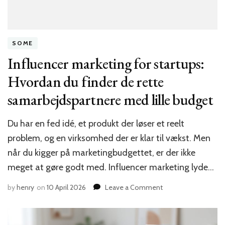
SOME
Influencer marketing for startups:
Hvordan du finder de rette
samarbejdspartnere med lille budget
Du har en fed idé, et produkt der løser et reelt
problem, og en virksomhed der er klar til vækst. Men
når du kigger på marketingbudgettet, er der ikke
meget at gøre godt med. Influencer marketing lyde…
on
by
henry
on
10 April 2026
Leave a Comment
Influencer
marketing
for