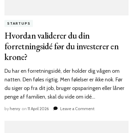
STARTUPS
Hvordan validerer du din
forretningsidé før du investerer en
krone?
Du har en forretningsidé, der holder dig vågen om
natten. Den føles rigtig. Men følelser er ikke nok. Før
du siger op fra dit job, bruger opsparingen eller låner
penge af familien, skal du vide om idé…
on
by
henry
on
11 April 2026
Leave a Comment
Hvordan
validerer
du