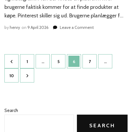
brugerne faktisk kommer for at finde produkter at
køpe. Pinterest skiller sig ud. Brugerne planlægger f…
on
by
henry
on
9 April 2026
Leave a Comment
Pinterest
som
vækstkanal:
Den
Posts
oversete
Page
Page
Page
Page
1
…
5
6
7
…
platform
pagination
danske
Page
10
e-
handlende
bør
udnytte
Search
SEARCH