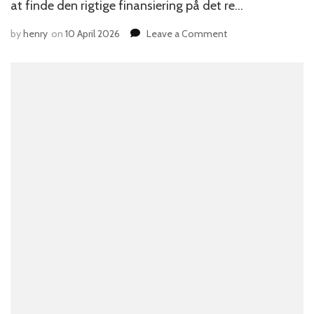
at finde den rigtige finansiering på det re…
on
by
henry
on
10 April 2026
Leave a Comment
7
finansieringsmuligh
for
din
startup
i
2026