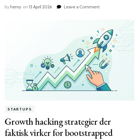
on
by
henry
on
13 April 2026
Leave a Comment
Hvornår
er
det
det
rette
tidspunkt
at
skalere
din
startup?
STARTUPS
Growth hacking strategier der
faktisk virker for bootstrapped