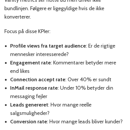
Vanity metrics ser flotte ud men driver ikke
bundlinjen. Følgere er ligegyldige hvis de ikke
konverterer.
Focus på disse KPIer:
Profile views fra target audience
: Er de rigtige
mennesker interesserede?
Engagement rate
: Kommentarer betyder mere
end likes
Connection accept rate
: Over 40% er sundt
InMail response rate
: Under 10% betyder din
messaging fejler
Leads genereret
: Hvor mange reelle
salgsmuligheder?
Conversion rate
: Hvor mange leads bliver kunder?