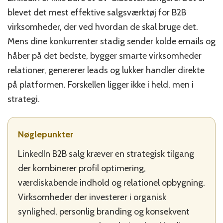
blive
blevet det mest effektive salgsværktøj for B2B
din
stærkeste
virksomheder, der ved hvordan de skal bruge det.
salgskilde
Mens dine konkurrenter stadig sender kolde emails og
som
håber på det bedste, bygger smarte virksomheder
B2B-
virksomhed
relationer, genererer leads og lukker handler direkte
på platformen. Forskellen ligger ikke i held, men i
strategi.
Nøglepunkter
LinkedIn B2B salg kræver en strategisk tilgang
der kombinerer profil optimering,
værdiskabende indhold og relationel opbygning.
Virksomheder der investerer i organisk
synlighed, personlig branding og konsekvent