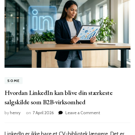
SOME
Hvordan LinkedIn kan blive din stærkeste
salgskilde som B2B-virksomhed
on
by
henry
on
7 April 2026
Leave a Comment
Hvordan
LinkedIn
kan
LinkedIn er ikke bare et CV-bibliotek længere. Det er