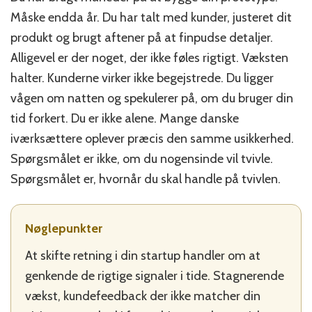
at
Måske endda år. Du har talt med kunder, justeret dit
det
er
produkt og brugt aftener på at finpudse detaljer.
tid
Alligevel er der noget, der ikke føles rigtigt. Væksten
til
halter. Kunderne virker ikke begejstrede. Du ligger
at
skifte
vågen om natten og spekulerer på, om du bruger din
retning
tid forkert. Du er ikke alene. Mange danske
i
iværksættere oplever præcis den samme usikkerhed.
din
startup
Spørgsmålet er ikke, om du nogensinde vil tvivle.
Spørgsmålet er, hvornår du skal handle på tvivlen.
Nøglepunkter
At skifte retning i din startup handler om at
genkende de rigtige signaler i tide. Stagnerende
vækst, kundefeedback der ikke matcher din