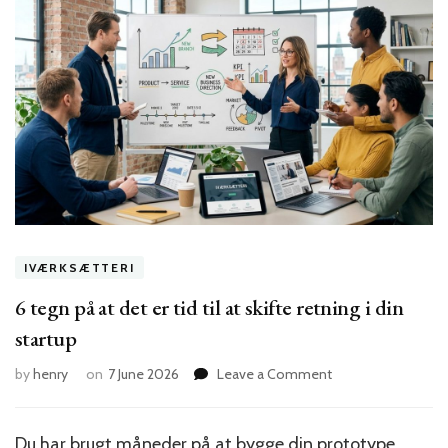
IVÆRKSÆTTERI
6 tegn på at det er tid til at skifte retning i din
startup
on
by
henry
on
7 June 2026
Leave a Comment
6
tegn
på
Du har brugt måneder på at bygge din prototype.