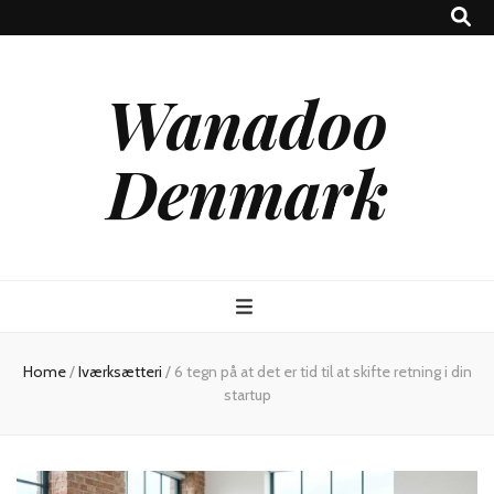
Wanadoo
Denmark
Home
/
Iværksætteri
/
6 tegn på at det er tid til at skifte retning i din
startup