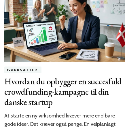
marketingstrategier
for
danske
iværksættere
i
2026
IVÆRKSÆTTERI
Hvordan du opbygger en succesfuld
crowdfunding-kampagne til din
danske startup
At starte en ny virksomhed kræver mere end bare
gode ideer. Det kræver også penge. En velplanlagt