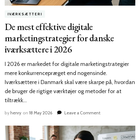
IVÆRKSÆTTERI
De mest effektive digitale
marketingstrategier for danske
iværksættere i 2026
I 2026 er markedet for digitale marketingstrategier
mere konkurrencepræget end nogensinde.
Iværksættere i Danmark skal være skarpe på, hvordan
de bruger de rigtige værktøjer og metoder for at
tiltrækk…
on
by
henry
on
18 May 2026
Leave a Comment
De
mest
effektive
digitale