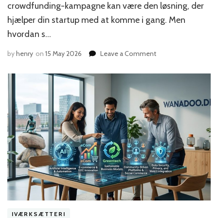
crowdfunding-kampagne kan være den løsning, der
hjælper din startup med at komme i gang. Men
hvordan s…
on
by
henry
on
15 May 2026
Leave a Comment
Hvordan
du
opbygger
en
succesfuld
crowdfunding-
kampagne
til
din
danske
startup
IVÆRKSÆTTERI