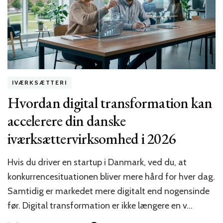
og
teknologi
for
danske
iværksættere
i
2026
IVÆRKSÆTTERI
Hvordan digital transformation kan
accelerere din danske
iværksættervirksomhed i 2026
Hvis du driver en startup i Danmark, ved du, at
konkurrencesituationen bliver mere hård for hver dag.
Samtidig er markedet mere digitalt end nogensinde
før. Digital transformation er ikke længere en v…