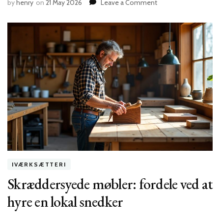
on
by
henry
on
21 May 2026
Leave a Comment
Hvordan
digital
transformation
kan
accelerere
din
danske
iværksættervirksom
i
2026
IVÆRKSÆTTERI
Skræddersyede møbler: fordele ved at
hyre en lokal snedker