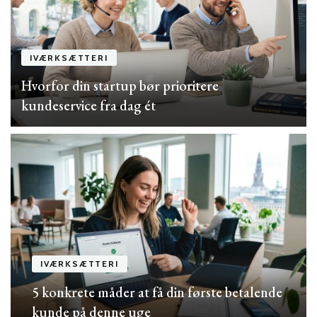
IVÆRKSÆTTERI
Hvorfor din startup bør prioritere
kundeservice fra dag ét
IVÆRKSÆTTERI
5 konkrete måder at få din første betalende
kunde på denne uge