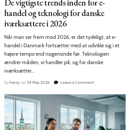
De vigtigste trends inden for e-
handel og teknologi for danske
iværksættere i 2026
Når man ser frem mod 2026, er det tydeligt, at e-
handel i Danmark fortsætter med at udvikle sig i et
højere tempo end nogensinde før. Teknologien
ændrer måden, vi handler på, og for danske
iværksætter…
on
by
henry
on
24 May 2026
Leave a Comment
De
vigtigste
trends
inden
for
e-
handel