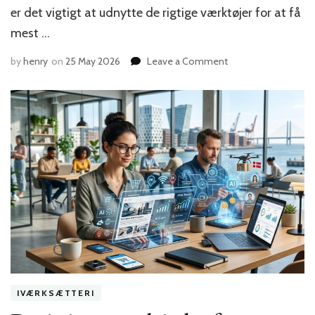
er det vigtigt at udnytte de rigtige værktøjer for at få
mest …
on
by
henry
on
25 May 2026
Leave a Comment
Sådan
bruger
du
digitale
værktøjer
til
at
optimere
din
iværksætterrejse
i
Danmark
IVÆRKSÆTTERI