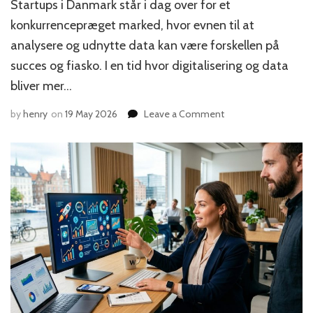
Startups i Danmark står i dag over for et
konkurrencepræget marked, hvor evnen til at
analysere og udnytte data kan være forskellen på
succes og fiasko. I en tid hvor digitalisering og data
bliver mer…
on
by
henry
on
19 May 2026
Leave a Comment
Sådan
bruger
du
dataanalyse
til
at
vækste
din
danske
startup