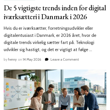
De 5 vigtigste trends inden for digital
iværksætteri i Danmark i 2026
Hvis du er iværksætter, forretningsudvikler eller
digitalentusiast i Danmark, er 2026 året, hvor de
digitale trends virkelig sætter fart på. Teknologi
udvikler sig hastigt, og det er vigtigt at følge …
on
by
henry
on
14 May 2026
Leave a Comment
De
5
vigtigste
trends
inden
for
digital
iværksætteri
i