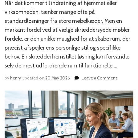
Når det kommer til indretning af hjemmet eller
virksomheden, tænker mange ofte på
standardløsninger fra store møbelkæder. Men en
markant fordel ved at vælge skræddersyede møbler
fordele, er den unikke mulighed for at skabe rum, der
præcist afspejler ens personlige stil og specifikke
behov. En skrædderfremstillet løsning kan forvandle
selv de mest udfordrende rum til funktionelle …
on
by
henry
updated on
20 May 2026
Leave a Comment
Skrædders
møbler:
fordele
ved
at
hyre
en
lokal
snedker