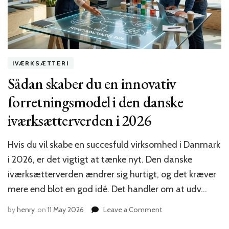
Danmark
i
2026
IVÆRKSÆTTERI
Sådan skaber du en innovativ
forretningsmodel i den danske
iværksætterverden i 2026
Hvis du vil skabe en succesfuld virksomhed i Danmark
i 2026, er det vigtigt at tænke nyt. Den danske
iværksætterverden ændrer sig hurtigt, og det kræver
mere end blot en god idé. Det handler om at udv…
on
by
henry
on
11 May 2026
Leave a Comment
Sådan